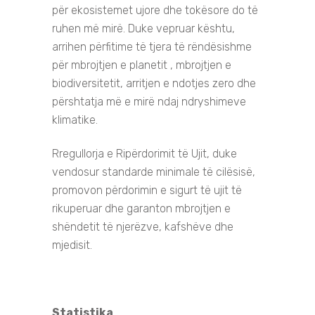
për ekosistemet ujore dhe tokësore do të
ruhen më mirë. Duke vepruar kështu,
arrihen përfitime të tjera të rëndësishme
për mbrojtjen e planetit , mbrojtjen e
biodiversitetit, arritjen e ndotjes zero dhe
përshtatja më e mirë ndaj ndryshimeve
klimatike.
Rregullorja e Ripërdorimit të Ujit, duke
vendosur standarde minimale të cilësisë,
promovon përdorimin e sigurt të ujit të
rikuperuar dhe garanton mbrojtjen e
shëndetit të njerëzve, kafshëve dhe
mjedisit.
Statistika