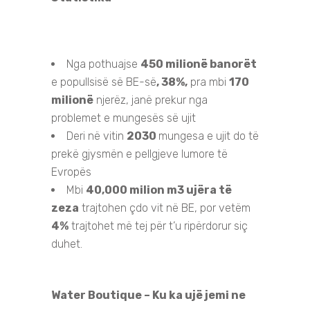
Nga pothuajse
450 milionë banorët
e popullsisë së BE-së
, 38%,
pra mbi
170
milionë
njerëz, janë prekur nga
problemet e mungesës së ujit
Deri në vitin
2030
mungesa e ujit do të
prekë gjysmën e pellgjeve lumore të
Evropës
Mbi
40,000 milion m3 ujëra të
zeza
trajtohen çdo vit në BE, por vetëm
4%
trajtohet më tej për t’u ripërdorur siç
duhet.
Water Boutique – Ku ka ujë jemi ne