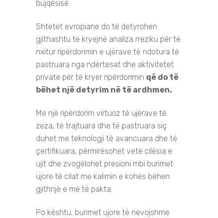
bujqësisë.
Shtetet evropiane do të detyrohen
gjithashtu të kryejnë analiza rreziku për të
nxitur ripërdorimin e ujërave të ndotura të
pastruara nga ndërtesat dhe aktivitetet
private për të kryer ripërdorimin
që do të
bëhet një detyrim në të ardhmen.
Me një ripërdorim virtuoz të ujërave të
zeza, të trajtuara dhe të pastruara siç
duhet me teknologji të avancuara dhe të
çertifikuara, përmirësohet vetë cilësia e
ujit dhe zvogëlohet presioni mbi burimet
ujore të cilat me kalimin e kohës bëhen
gjithnjë e më të pakta.
Po kështu, burimet ujore të nevojshme