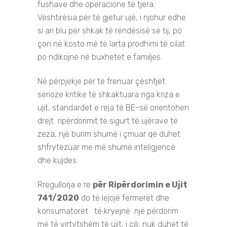
fushave dhe operacione të tjera.
Vështirësia për të gjetur ujë, i njohur edhe
si ari blu për shkak të rëndësisë së tij, po
çon në kosto më të larta prodhimi të cilat
po ndikojnë në buxhetet e familjes.
Në përpjekje për të frenuar çështjet
serioze kritike të shkaktuara nga kriza e
ujit, standardet e reja të BE-së orientohen
drejt ripërdorimit të sigurt të ujërave të
zeza, një burim shumë i çmuar që duhet
shfrytëzuar me më shumë inteligjencë
dhe kujdes.
Rregullorja e re
për Ripërdorimin e Ujit
741/2020
do të lejojë fermerët dhe
konsumatorët të kryejnë një përdorim
më të virtytshëm të ujit, i cili, nuk duhet të