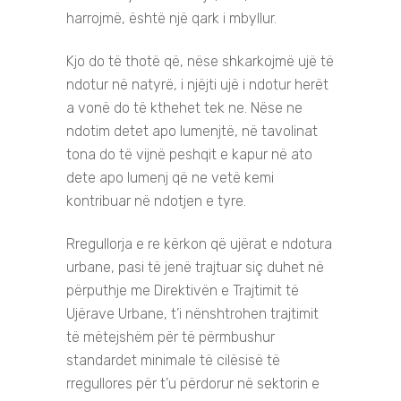
harrojmë, është një qark i mbyllur.
Kjo do të thotë që, nëse shkarkojmë ujë të
ndotur në natyrë, i njëjti ujë i ndotur herët
a vonë do të kthehet tek ne. Nëse ne
ndotim detet apo lumenjtë, në tavolinat
tona do të vijnë peshqit e kapur në ato
dete apo lumenj që ne vetë kemi
kontribuar në ndotjen e tyre.
Rregullorja e re kërkon që ujërat e ndotura
urbane, pasi të jenë trajtuar siç duhet në
përputhje me Direktivën e Trajtimit të
Ujërave Urbane, t’i nënshtrohen trajtimit
të mëtejshëm për të përmbushur
standardet minimale të cilësisë të
rregullores për t’u përdorur në sektorin e