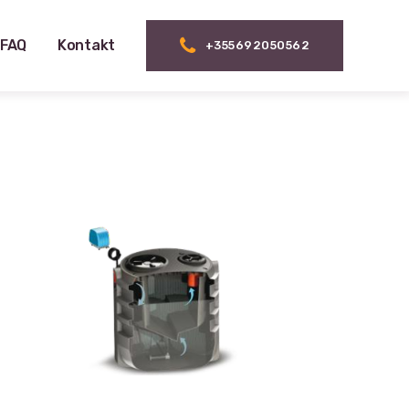
FAQ
Kontakt
+355692050562