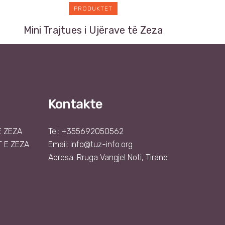
PRODUKTET
Mini Trajtues i Ujërave të Zeza
Kontakte
Ë ZEZA
Tel: +355692050562
 E ZEZA
Email:
info@tuz-info.org
Adresa: Rruga Vangjel Noti, Tirane