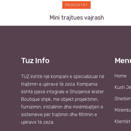
PRODUKTET
Mini trajtues vajrash
Tuz Info
Men
Home
TUZ
është një kompani e specializuar në
trajtimin e ujërave të zeza. Kompania
Kush J
është pjesë integrale e
Shoqer
isë
Water
Sherbi
Boutique shpk
, me objekt projektimin,
furnizimin, instalimin dhe mirëmbajtjen e
Mirëmba
sistemeve për trajtimin dhe filtrimin e
Klientët
ujërave të zeza.