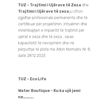
TUZ – Trajtimi i Ujërave të Zeza
dhe
Trajtimi i Ujërave të zeza
ju ofron
zgjidhje profesionale permanente dhe të
certifikuar për projektimin, intsalimin dhe
mirëmbajtjen e impiantit të trajtimit për
ujërat e zeza dhe të zeza , sipas
kapacitetit të nevojshëm dhe në
përputhje të plotë me Atkin Normativ Nr. 8,
datë 28.12.2023.
TUZ – Eco Life
Water Boutique – Ku ka ujë jemi
ne……….