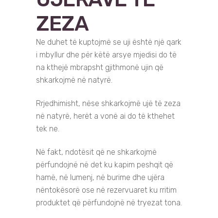
ZEZA
Ne duhet të kuptojmë se uji është një qark
i mbyllur dhe për këtë arsye mjedisi do të
na kthejë mbrapsht gjithmonë ujin që
shkarkojmë në natyrë.
Rrjedhimisht, nëse shkarkojmë ujë të zeza
në natyrë, herët a vonë ai do të kthehet
tek ne.
Në fakt, ndotësit që ne shkarkojmë
përfundojnë në det ku kapim peshqit që
hamë, në lumenj, në burime dhe ujëra
nëntokësorë ose në rezervuaret ku rritim
produktet që përfundojnë në tryezat tona.