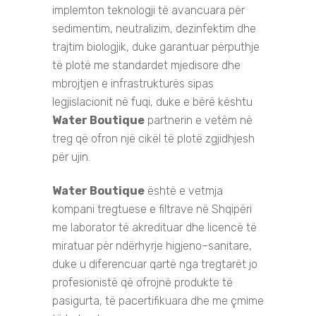
implemton teknologji të avancuara për
sedimentim, neutralizim, dezinfektim dhe
trajtim biologjik, duke garantuar përputhje
të plotë me standardet mjedisore dhe
mbrojtjen e infrastrukturës sipas
legjislacionit në fuqi, duke e bërë kështu
Water Boutique
partnerin e vetëm në
treg që ofron një cikël të plotë zgjidhjesh
për ujin.
Water Boutique
është e vetmja
kompani tregtuese e filtrave në Shqipëri
me laborator të akredituar dhe licencë të
miratuar për ndërhyrje higjeno–sanitare,
duke u diferencuar qartë nga tregtarët jo
profesionistë që ofrojnë produkte të
pasigurta, të pacertifikuara dhe me çmime