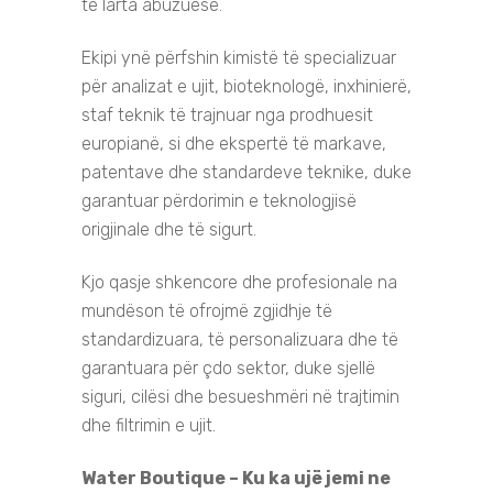
të larta abuzuese.
Ekipi ynë përfshin kimistë të specializuar
për analizat e ujit, bioteknologë, inxhinierë,
staf teknik të trajnuar nga prodhuesit
europianë, si dhe ekspertë të markave,
patentave dhe standardeve teknike, duke
garantuar përdorimin e teknologjisë
origjinale dhe të sigurt.
Kjo qasje shkencore dhe profesionale na
mundëson të ofrojmë zgjidhje të
standardizuara, të personalizuara dhe të
garantuara për çdo sektor, duke sjellë
siguri, cilësi dhe besueshmëri në trajtimin
dhe filtrimin e ujit.
Water Boutique – Ku ka ujë jemi ne