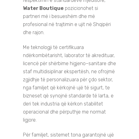
respektimin e standardeve mjedisore,
Water Boutique
pozicionohet si
partneri më i besueshëm dhe më
profesional në trajtimin e ujit në Shqipëri
dhe rajon.
Me teknologji të certifikuara
ndërkombëtarisht, laborator të akredituar,
licencë për shërbime higjeno–sanitare dhe
staf multidisiplinar ekspertësh, ne ofrojmë
zgjidhje të personalizuara për çdo sektor,
nga familjet që kërkojnë ujë të sigurt, te
bizneset që synojnë standarde të larta, e
deri tek industria që kërkon stabilitet
operacional dhe përputhje me normat
ligjore.
Për familjet, sistemet tona garantojnë ujë