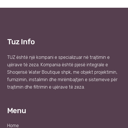
Tuz Info
TUZ
është një kompani e specializuar në trajtimin e
ujërave të zeza. Kompania është pjesë integrale e
Shoqer
isë
Water Boutique shpk
, me objekt projektimin,
furnizimin, instalimin dhe mirëmbajtjen e sistemeve për
trajtimin dhe filtrimin e ujërave të zeza.
Menu
Home