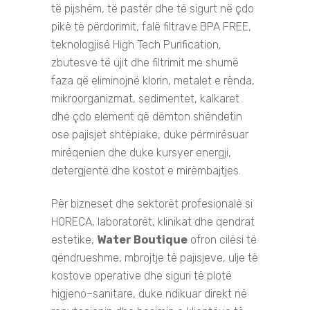
të pijshëm, të pastër dhe të sigurt në çdo
pikë të përdorimit, falë filtrave BPA FREE,
teknologjisë High Tech Purification,
zbutesve të ujit dhe filtrimit me shumë
faza që eliminojnë klorin, metalet e rënda,
mikroorganizmat, sedimentet, kalkaret
dhe çdo element që dëmton shëndetin
ose pajisjet shtëpiake, duke përmirësuar
mirëqenien dhe duke kursyer energji,
detergjentë dhe kostot e mirëmbajtjes.
Për bizneset dhe sektorët profesionalë si
HORECA, laboratorët, klinikat dhe qendrat
estetike,
Water Boutique
ofron cilësi të
qëndrueshme, mbrojtje të pajisjeve, ulje të
kostove operative dhe siguri të plotë
higjeno–sanitare, duke ndikuar direkt në