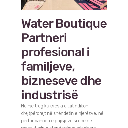
Water Boutique
Partneri
profesional i
familjeve,
bizneseve dhe
industrisë
Në një treg ku cilësia e ujit ndikon
drejtpërdrejt në shëndetin e njerëzve, në
performancën e pajisjeve si dhe në