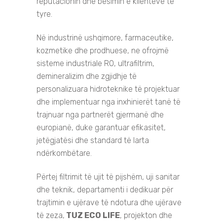
reputacionin dhe besimin e klientëve të
tyre.
Në industrinë ushqimore, farmaceutike,
kozmetike dhe prodhuese, ne ofrojmë
sisteme industriale RO, ultrafiltrim,
demineralizim dhe zgjidhje të
personalizuara hidroteknike të projektuar
dhe implementuar nga inxhinierët tanë të
trajnuar nga partnerët gjermanë dhe
europianë, duke garantuar efikasitet,
jetëgjatësi dhe standard të larta
ndërkombëtare.
Përtej filtrimit të ujit të pijshëm, uji sanitar
dhe teknik, departamenti i dedikuar për
trajtimin e ujërave të ndotura dhe ujërave
të zeza,
TUZ ECO LIFE
, projekton dhe