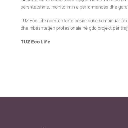
përshtatshme, monitorimin e performancës dhe garant
TUZ Eco Life ndërton këtë besim duke kombinuar tekn
dhe mbështetjen profesionale në çdo projekt për trajt
TUZ Eco Life