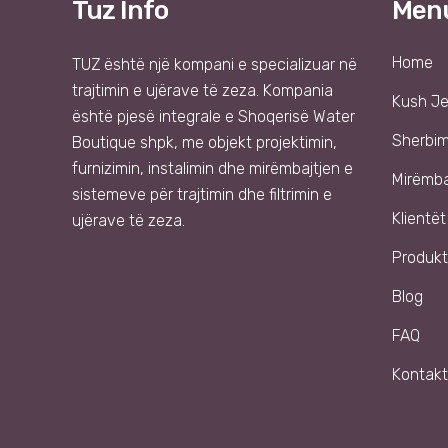
Tuz Info
Men
Home
TUZ
është një kompani e specializuar në
trajtimin e ujërave të zeza. Kompania
Kush J
është pjesë integrale e
Shoqer
isë
Water
Sherbi
Boutique shpk
, me objekt projektimin,
furnizimin, instalimin dhe mirëmbajtjen e
Mirëmba
sistemeve për trajtimin dhe filtrimin e
Klientët
ujërave të zeza.
Produkt
Blog
FAQ
Kontakt