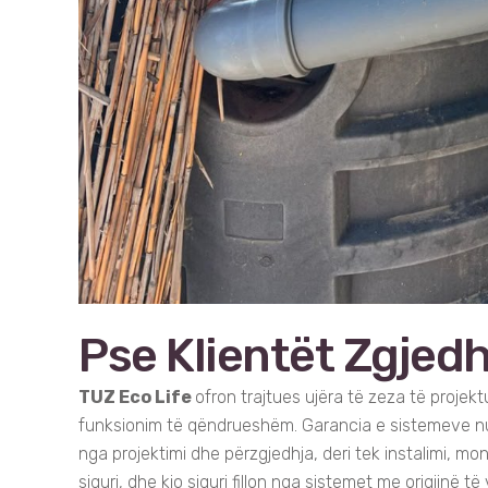
Pse Klientët Zgjedh
TUZ Eco Life
ofron trajtues ujëra të zeza të projek
funksionim të qëndrueshëm. Garancia e sistemeve nuk
nga projektimi dhe përzgjedhja, deri tek instalimi, m
siguri, dhe kjo siguri fillon nga sistemet me origjinë 