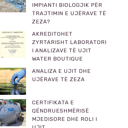
IMPIANTI BIOLOGJIK PËR
TRAJTIMIN E UJËRAVE TË
ZEZA?
AKREDITOHET
ZYRTARISHT LABORATORI
I ANALIZAVE TË UJIT
WATER BOUTIQUE
ANALIZA E UJIT DHE
UJËRAVE TË ZEZA
CERTIFIKATA E
QËNDRUESHMËRISË
MJEDISORE DHE ROLI I
UJIT