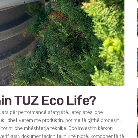
in TUZ Eco Life?
tuara për performancë afatgjatë, jetëgjatësi dhe
 lidhet vetëm me produktin, por me të gjithë procesin,
onitorimi dhe mbështetja teknike. Çdo investim kërkon
të verifikuar, dokumentacion teknik të plotë, komponentë të