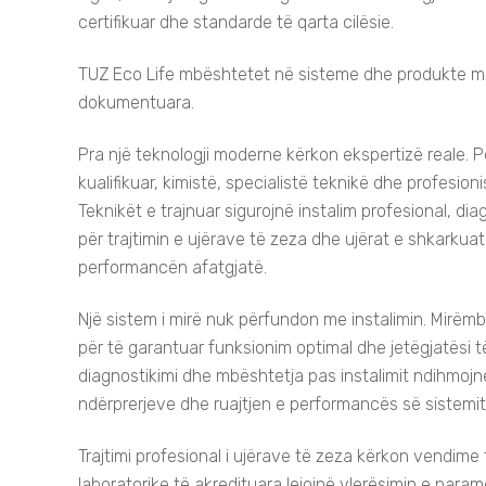
certifikuar dhe standarde të qarta cilësie.
TUZ Eco Life mbështetet në sisteme dhe produkte me 
dokumentuara.
Pra një teknologji moderne kërkon ekspertizë reale. 
kualifikuar, kimistë, specialistë teknikë dhe profesioni
Teknikët e trajnuar sigurojnë instalim profesional, di
për trajtimin e ujërave të zeza dhe ujërat e shkarkua
performancën afatgjatë.
Një sistem i mirë nuk përfundon me instalimin. Mirëmba
për të garantuar funksionim optimal dhe jetëgjatësi të
diagnostikimi dhe mbështetja pas instalimit ndihmojn
ndërprerjeve dhe ruajtjen e performancës së sistemit
Trajtimi profesional i ujërave të zeza kërkon vendime
laboratorike të akredituara lejojnë vlerësimin e param