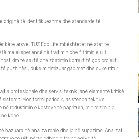
origjinë të identifikueshme dhe standarde të
Për këtë arsye, TUZ Eco Life mbështetet në staf të
stë me eksperiencë në trajtimin dhe filtrimin e ujit.
agnostikim të saktë dhe zbatimin korrekt të çdo projekti
t të guzhinës , duke minimizuar gabimet dhe duke rritur
jtja profesionale dhe servisi teknik janë elementë kritikë
 sistemit. Monitorimi periodik, asistenca teknike,
ë në reduktimin e kostove të papritura, minimizimin e
 në kohë.
 të bazuara në analiza reale dhe jo në supozime. Analizat
etrave të ujit, përzgjedhjen e teknologjive të