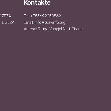
Kontakte
Ë ZEZA
Tel: +355692050562
 E ZEZA
Email:
info@tuz-info.org
Adresa: Rruga Vangjel Noti, Tirane