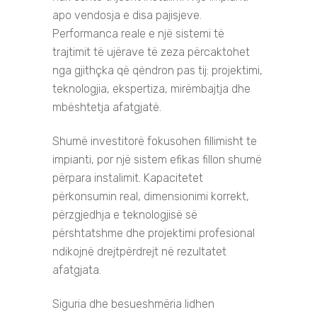
apo vendosja e disa pajisjeve.
Performanca reale e një sistemi të
trajtimit të ujërave të zeza përcaktohet
nga gjithçka që qëndron pas tij: projektimi,
teknologjia, ekspertiza, mirëmbajtja dhe
mbështetja afatgjatë.
Shumë investitorë fokusohen fillimisht te
impianti, por një sistem efikas fillon shumë
përpara instalimit.
Kapacitetet
p
ër
konsumin
real, dimensionimi korrekt,
përzgjedhja e teknologjisë së
përshtatshme dhe projektimi profesional
ndikojnë drejtpërdrejt në rezultatet
afatgjata.
Siguria dhe besueshmëria lidhen