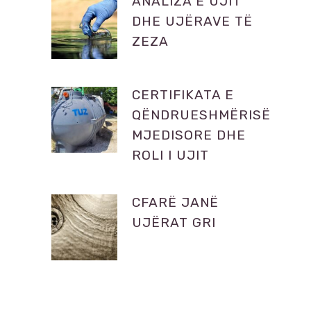
ANALIZA E UJIT
DHE UJËRAVE TË
ZEZA
CERTIFIKATA E
QËNDRUESHMËRISË
MJEDISORE DHE
ROLI I UJIT
CFARË JANË
UJËRAT GRI