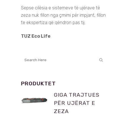
Sepse cilësia e sistemeve të ujërave të
zeza nuk fillon
nga çmimi për impjant
, f
illon
te ekspertiza që qëndron pas tij.
TUZ Eco Life
PRODUKTET
GIGA TRAJTUES
PËR UJËRAT E
ZEZA