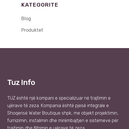
KATEGORITE
Blog
Produktet
Tuz Info
TUZ
është një kompani e specializuar në trajtimin e
ujërave të zeza. Kompania është pjesë integrale e
Shoqer
isë
Water Boutique shpk
, me objekt projektimin,
furnizimin, instalimin dhe mirëmbajtjen e sistemeve për
trajtimin dhe filtrimin e ujërave të zeza.