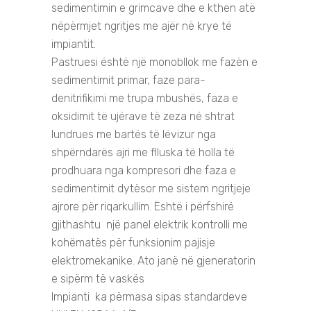
sedimentimin e grimcave dhe e kthen atë
nëpërmjet ngritjes me ajër në krye të
impiantit.
Pastruesi është një monobllok me fazën e
sedimentimit primar, faze para-
denitrifikimi me trupa mbushës, faza e
oksidimit të ujërave të zeza në shtrat
lundrues me bartës të lëvizur nga
shpërndarës ajri me flluska të holla të
prodhuara nga kompresori dhe faza e
sedimentimit dytësor me sistem ngritjeje
ajrore për riqarkullim. Është i përfshirë
gjithashtu një panel elektrik kontrolli me
kohëmatës për funksionim pajisje
elektromekanike. Ato janë në gjeneratorin
e sipërm të vaskës
Impianti ka përmasa sipas standardeve