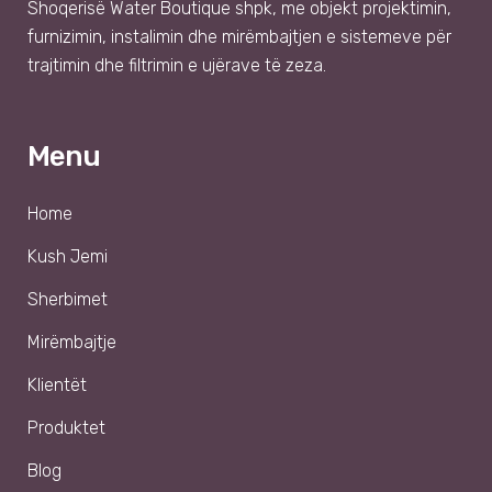
Shoqer
isë
Water Boutique shpk
, me objekt projektimin,
furnizimin, instalimin dhe mirëmbajtjen e sistemeve për
trajtimin dhe filtrimin e ujërave të zeza.
Menu
Home
Kush Jemi
Sherbimet
Mirëmbajtje
Klientët
Produktet
Blog