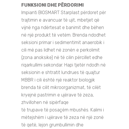
F
UNKSIONI DHE PËRDORIMI
Impianti BIOSMART Starplast përdoret për
trajtimin e avancuar të ujit, mbetjet që
vijnë nga ndërtesat e banimit dhe bëhen
në një produkt të vetëm. Brenda ndodhet
seksioni primar i sedimentimit anaerobik i
cili më pas lidhet në zonën e perkolimit
(zona anoksike) në të cilin përcillet edhe
riqarkullimi sekondar. Hapi tjetër ndodh në
seksionin e shtratit lundrues të quajtur
MBBR i cili është një reaktor biologjik
brenda të cilit mikroorganizmat, të cilët
kryejnë pastrimin e ujërave të zeza,
zhvillohen në sipërfaqe
të trupave të posaçëm mbushës. Kalimi i
mëtejshëm i ujërave të zeza në një zonë
të qetë, lejon grumbullimin dhe