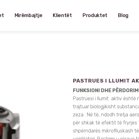
et
Mirëmbajtje
Klientët
Produktet
Blog
PASTRUES I LLUMIT A
FUNKSIONI DHE PËRDORIM
Pastruesi i llumit aktiv është 
trajtuar biologjikisht substan
zeza . Në të, ndodh tretja ae
për shkak të efektit të fryrjes 
shpërndarës mikroflluskash t
ventilatori. Pastrimi i ujërav