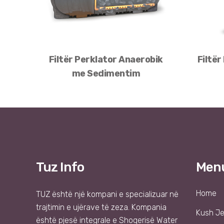
Filtër Perklator Anaerobik
Filtër
me Sedimentim
Tuz Info
Men
Home
TUZ
është një kompani e specializuar në
trajtimin e ujërave të zeza. Kompania
Kush J
është pjesë integrale e
Shoqer
isë
Water