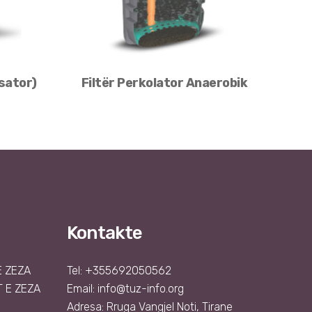
sator)
Filtër Perkolator Anaerobik
Kontakte
Ë ZEZA
Tel: +355692050562
 E ZEZA
Email:
info@tuz-info.org
Adresa: Rruga Vangjel Noti, Tirane