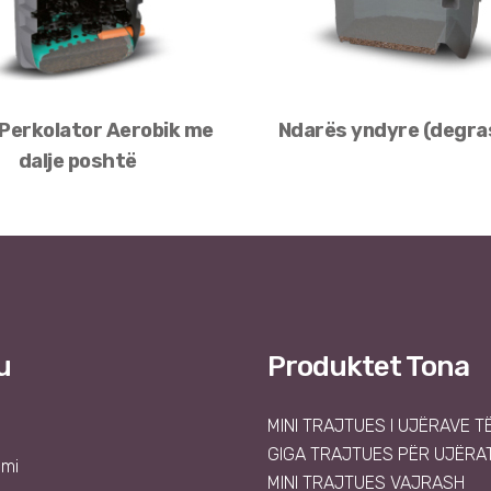
 Perkolator Aerobik me
Ndarës yndyre (degra
dalje poshtë
u
Produktet Tona
MINI TRAJTUES I UJËRAVE T
GIGA TRAJTUES PËR UJËRAT
emi
MINI TRAJTUES VAJRASH