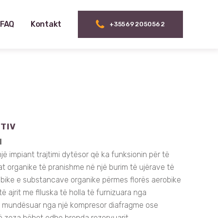
FAQ
Kontakt
+355692050562
KTIV
I
një impiant trajtimi dytësor që ka funksionin për të
cat organike të pranishme në një burim të ujërave të
robike e substancave organike përmes florës aerobike
të ajrit me flluska të holla të furnizuara nga
ë mundësuar nga një kompresor diafragme ose
e të zeza bëhet edhe brenda rezervuarit