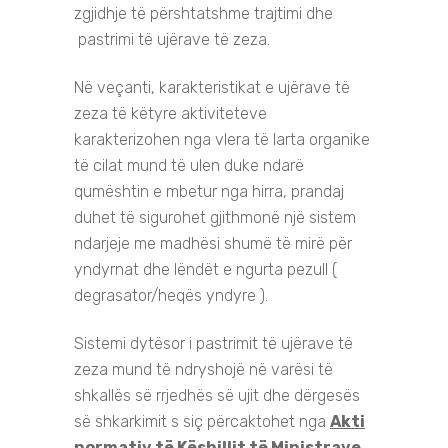
zgjidhje të përshtatshme trajtimi dhe
pastrimi të ujërave të zeza.
Në veçanti, karakteristikat e ujërave të
zeza të këtyre aktiviteteve
karakterizohen nga vlera të larta organike
të cilat mund të ulen duke ndarë
qumështin e mbetur nga hirra, prandaj
duhet të sigurohet gjithmonë një sistem
ndarjeje me madhësi shumë të mirë për
yndyrnat dhe lëndët e ngurta pezull (
degrasator/heqës yndyre ).
Sistemi dytësor i pastrimit të ujërave të
zeza mund të ndryshojë në varësi të
shkallës së rrjedhës së ujit dhe dërgesës
së shkarkimit s siç përcaktohet nga
Akti
normativ të Këshillit të Ministrave