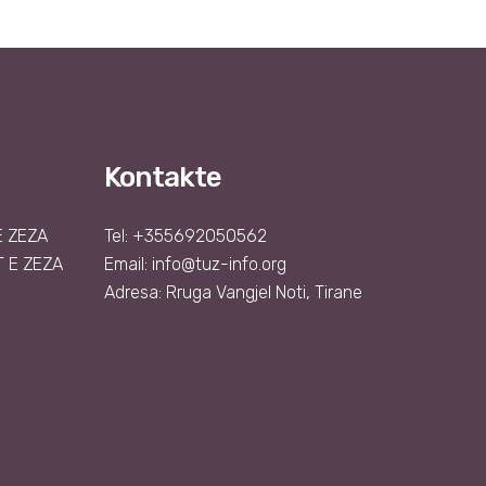
Kontakte
Ë ZEZA
Tel: +355692050562
 E ZEZA
Email:
info@tuz-info.org
Adresa: Rruga Vangjel Noti, Tirane