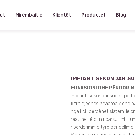
et
Mirëmbajtje
Klientët
Produktet
Blog
IMPIANT SEKONDAR S
FUNKSIONI DHE PËRDORIM
Impianti sekondar super përbë
filtrit rrjedhës anaerobik dhe p
nga i cili përbëhet sistemi lej
rasti në të cilin riqarkullimi i
ripërdorimin e tyre për qëllime u
Sistemi ka përmasa sipas sta