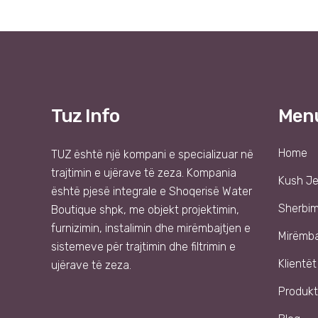
Tuz Info
Men
Home
TUZ
është një kompani e specializuar në
trajtimin e ujërave të zeza. Kompania
Kush J
është pjesë integrale e
Shoqer
isë
Water
Sherbi
Boutique shpk
, me objekt projektimin,
furnizimin, instalimin dhe mirëmbajtjen e
Mirëmba
sistemeve për trajtimin dhe filtrimin e
Klientët
ujërave të zeza.
Produkt