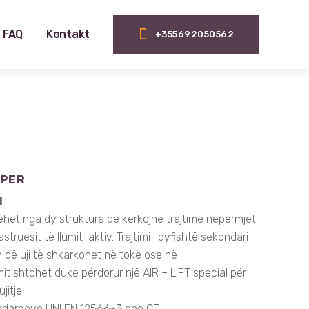
FAQ
Kontakt
+355692050562
UPER
I
het nga dy struktura që kërkojnë trajtime nëpërmjet
astruesit të llumit aktiv. Trajtimi i dyfishtë sekondari
on që uji të shkarkohet në tokë ose në
 llumit shtohet duke përdorur një AIR – LIFT special për
jitje.
ndardeve UNI EN 12566-3 dhe CE.