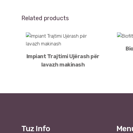
Related products
Bi
Impiant Trajtimi Ujërash për
lavazh makinash
Tuz Info
Men