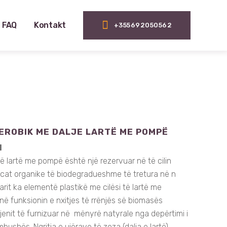
FAQ
Kontakt
+355692050562
EROBIK ME DALJE LARTË ME POMPË
I
 të lartë me pompë është një rezervuar në të cilin
ancat organike të biodegradueshme të tretura në n
rit ka elementë plastikë me cilësi të lartë me
anë funksionin e nxitjes të rrënjës së biomasës
gjenit të furnizuar në mënyrë natyrale nga depërtimi i
bushës. Ngritja e ujërave të zeza (dalja e lartë)