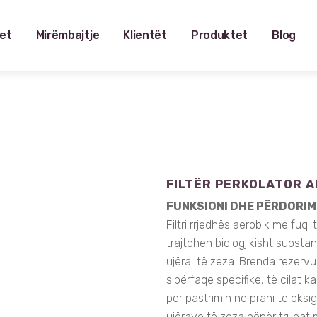
et
Mirëmbajtje
Klientët
Produktet
Blog
FILTËR PERKOLATOR A
F
UNKSIONI DHE PËRDORIM
Filtri rrjedhës aerobik me fuqi
trajtohen biologjikisht subst
ujëra të zeza. Brenda rezervua
sipërfaqe specifike, të cilat k
për pastrimin në prani të oksi
ujërave të zeza nëpër trupat m