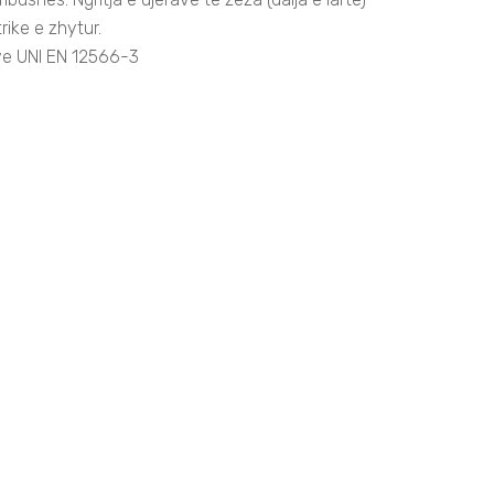
ike e zhytur.
ve UNI EN 12566-3