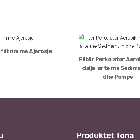
ofiltrim me Ajërosje
Filtër Perkolator Aer
dalje lartë me Sedim
dhe Pompë
u
Produktet Tona