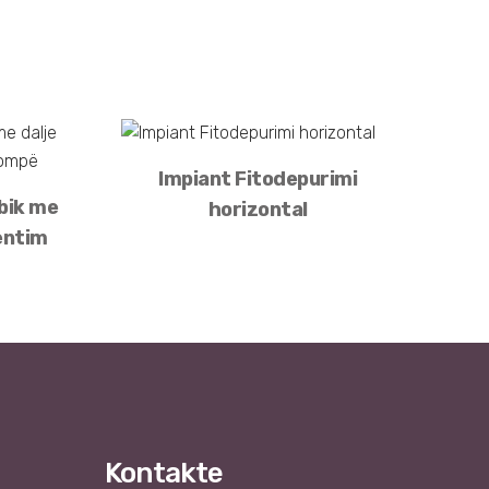
Impiant Fitodepurimi
obik me
horizontal
entim
Kontakte