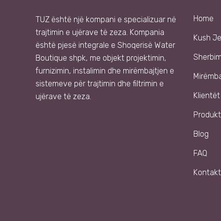
Home
TUZ
është një kompani e specializuar në
trajtimin e ujërave të zeza. Kompania
Kush J
është pjesë integrale e
Shoqer
isë
Water
Sherbi
Boutique shpk
, me objekt projektimin,
furnizimin, instalimin dhe mirëmbajtjen e
Mirëmba
sistemeve për trajtimin dhe filtrimin e
Klientët
ujërave të zeza.
Produkt
Blog
FAQ
Kontakt