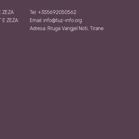
Ë ZEZA
Tel: +355692050562
 E ZEZA
Email:
info@tuz-info.org
Adresa: Rruga Vangjel Noti, Tirane